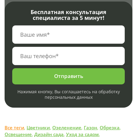
Бесплатная консультация
специалиста за 5 минут!
Отправить
Нажимая кнопку, Вы соглашаетесь на обработку
персональных данных
Все теги
,
Цветники
,
Озеленение
,
Газон
,
Обрезка
,
Освещение
,
Дизайн сада
,
Уход за садом
,