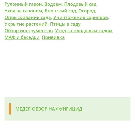
Рулонный газон
,
Водоем
,
Плодовый сад
,
Уход за газоном
,
Японский сад
,
Огород
,
Опрыскивание сада
,
Уничтожение сорняков
,
Укрытие растений
,
Птицы в саду
,
Обзор инструментов
,
Уход за плодовым садом
,
МАФ и беседки
,
Прививка
МЕДЕЯ ОБЗОР НА ФУНГИЦИД