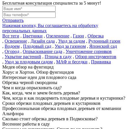
Бесплатная консультация специалиста за 5 минут!
Отправить
Нажимая кнопку, Вы соглашаетесь на обработку
персональных данных
Все теги
,
Цветники
,
Озеленение
,
Газон
,
Обрезка
,
Освещение
,
Дизайн сада
,
Уход за садом
,
Рулонный газон
,
Водоем
,
Плодовый сад
,
Уход за газоном
,
Японский сад
,
Огород
,
Опрыскивание сада
,
Уничтожение сорняков
,
Укрытие растений
,
Птицы в саду
,
Обзор инструментов
,
Уход за плодовым садом
,
МАФ и беседки
,
Прививка
Медея обзор на фунгицид
Хорус и Хортон. Обзор фунгицидов
Интересные идеи для плодового сада
Обрезка черной смородины
Чем и когда опрыскивать сад?
Как, когда, чем и зачем белить деревья?
Чем, когда и как подкормить плодовые деревья и кустарники?
Сроки обрезки плодовых деревьев и кустарников
Профессиональная обрезка плодовых деревьев от компании
Альтфлора
Сколько стоит обрезка деревьев в Подмосковье?
Весенние работы в саду