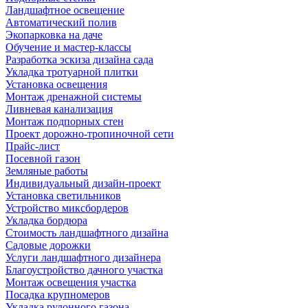
Ландшафтное освещение
Автоматический полив
Экопарковка на даче
Обучение и мастер-классы
Разработка эскиза дизайна сада
Укладка тротуарной плитки
Установка освещения
Монтаж дренажной системы
Ливневая канализация
Монтаж подпорных стен
Проект дорожно-тропиночной сети
Прайс-лист
Посевной газон
Земляные работы
Индивидуальный дизайн-проект
Установка светильников
Устройство миксбордеров
Укладка бордюра
Стоимость ландшафтного дизайна
Садовые дорожки
Услуги ландшафтного дизайнера
Благоустройство дачного участка
Монтаж освещения участка
Посадка крупномеров
Укладка рулонного газона