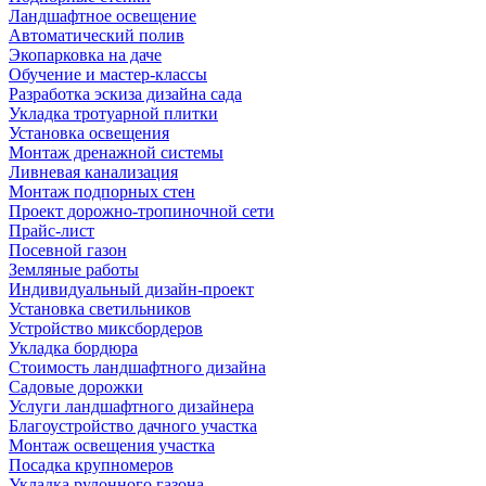
Ландшафтное освещение
Автоматический полив
Экопарковка на даче
Обучение и мастер-классы
Разработка эскиза дизайна сада
Укладка тротуарной плитки
Установка освещения
Монтаж дренажной системы
Ливневая канализация
Монтаж подпорных стен
Проект дорожно-тропиночной сети
Прайс-лист
Посевной газон
Земляные работы
Индивидуальный дизайн-проект
Установка светильников
Устройство миксбордеров
Укладка бордюра
Стоимость ландшафтного дизайна
Садовые дорожки
Услуги ландшафтного дизайнера
Благоустройство дачного участка
Монтаж освещения участка
Посадка крупномеров
Укладка рулонного газона