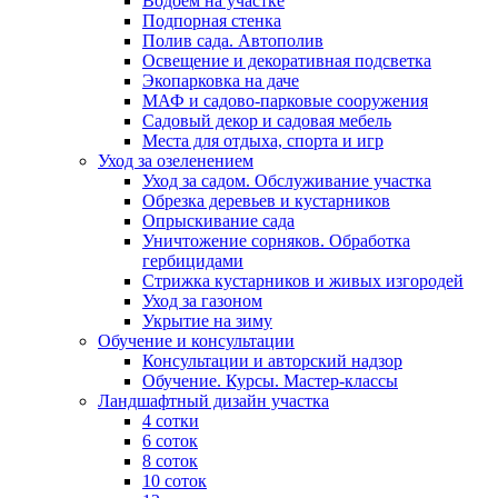
Водоем на участке
Подпорная стенка
Полив сада. Автополив
Освещение и декоративная подсветка
Экопарковка на даче
МАФ и садово-парковые сооружения
Садовый декор и садовая мебель
Места для отдыха, спорта и игр
Уход за озеленением
Уход за садом. Обслуживание участка
Обрезка деревьев и кустарников
Опрыскивание сада
Уничтожение сорняков. Обработка
гербицидами
Стрижка кустарников и живых изгородей
Уход за газоном
Укрытие на зиму
Обучение и консультации
Консультации и авторский надзор
Обучение. Курсы. Мастер-классы
Ландшафтный дизайн участка
4 сотки
6 соток
8 соток
10 соток