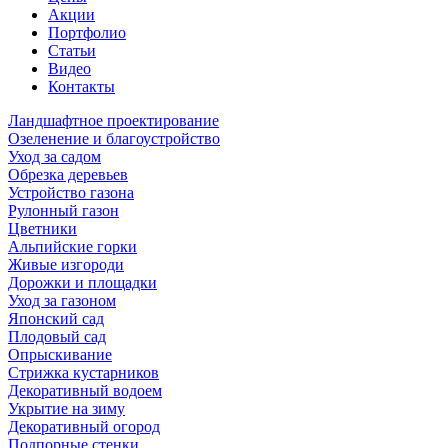
Акции
Портфолио
Статьи
Видео
Контакты
Ландшафтное проектирование
Озеленение и благоустройство
Уход за садом
Обрезка деревьев
Устройство газона
Рулонный газон
Цветники
Альпийские горки
Живые изгороди
Дорожки и площадки
Уход за газоном
Японский сад
Плодовый сад
Опрыскивание
Стрижка кустарников
Декоративный водоем
Укрытие на зиму
Декоративный огород
Подпорные стенки