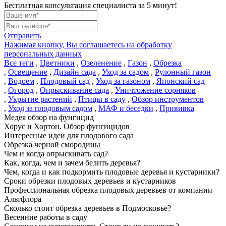
Бесплатная консультация специалиста за 5 минут!
Отправить
Нажимая кнопку, Вы соглашаетесь на обработку
персональных данных
Все теги
,
Цветники
,
Озеленение
,
Газон
,
Обрезка
,
Освещение
,
Дизайн сада
,
Уход за садом
,
Рулонный газон
,
Водоем
,
Плодовый сад
,
Уход за газоном
,
Японский сад
,
Огород
,
Опрыскивание сада
,
Уничтожение сорняков
,
Укрытие растений
,
Птицы в саду
,
Обзор инструментов
,
Уход за плодовым садом
,
МАФ и беседки
,
Прививка
Медея обзор на фунгицид
Хорус и Хортон. Обзор фунгицидов
Интересные идеи для плодового сада
Обрезка черной смородины
Чем и когда опрыскивать сад?
Как, когда, чем и зачем белить деревья?
Чем, когда и как подкормить плодовые деревья и кустарники?
Сроки обрезки плодовых деревьев и кустарников
Профессиональная обрезка плодовых деревьев от компании
Альтфлора
Сколько стоит обрезка деревьев в Подмосковье?
Весенние работы в саду