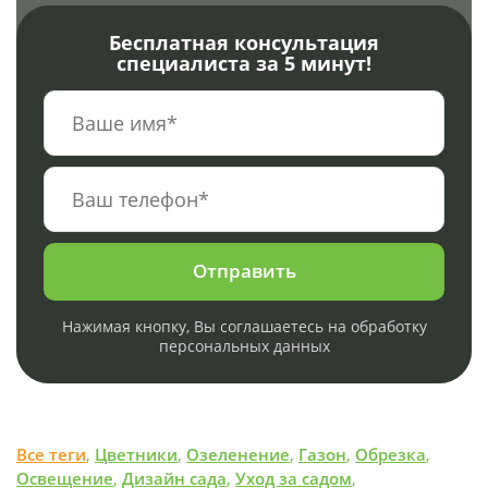
Бесплатная консультация
специалиста за 5 минут!
Отправить
Нажимая кнопку, Вы соглашаетесь на обработку
персональных данных
Все теги
,
Цветники
,
Озеленение
,
Газон
,
Обрезка
,
Освещение
,
Дизайн сада
,
Уход за садом
,