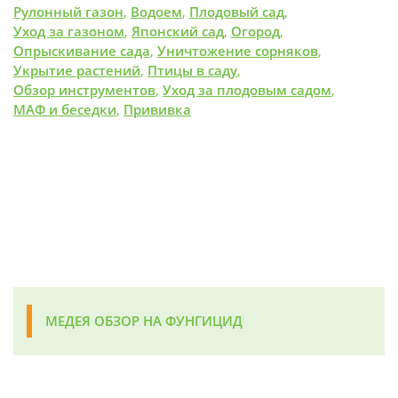
Рулонный газон
,
Водоем
,
Плодовый сад
,
Уход за газоном
,
Японский сад
,
Огород
,
Опрыскивание сада
,
Уничтожение сорняков
,
Укрытие растений
,
Птицы в саду
,
Обзор инструментов
,
Уход за плодовым садом
,
МАФ и беседки
,
Прививка
МЕДЕЯ ОБЗОР НА ФУНГИЦИД